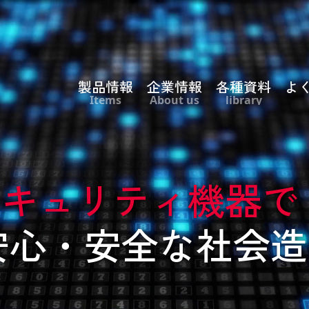
製品情報
企業情報
各種資料
よ
Items
About us
library
セキュリティ機器で
安心・安全な社会造