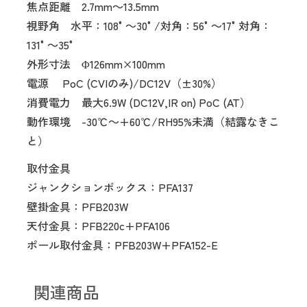
焦点距離 2.7mm～13.5mm
視野角 水平：108°～30°/対角：56°～17°対角：
131°～35°
外形寸法 Φ126mm×100mm
電源 PoC (CVIのみ)/DC12V（±30%）
消費電力 最大6.9W (DC12V,IR on) PoC (AT）
動作環境 -30℃～+60℃/RH95%未満（結露なきこ
と）
取付金具
ジャンクションボックス：PFA137
壁掛金具：PFB203W
天付金具：PFB220c+PFA106
ポール取付金具：PFB203W+PFA152-E
関連商品