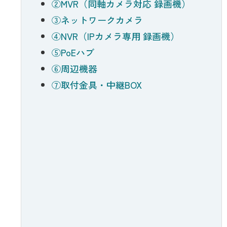
②MVR（同軸カメラ対応 録画機）
③ネットワークカメラ
④NVR（IPカメラ専用 録画機）
⑤PoEハブ
⑥周辺機器
⑦取付金具・中継BOX