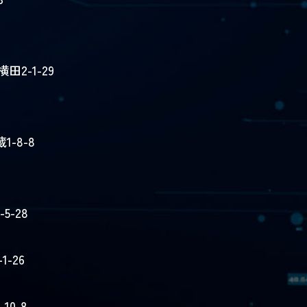
2-1-29
-8-8
5-28
-26
0-8