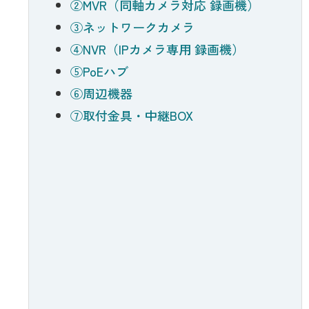
②MVR（同軸カメラ対応 録画機）
③ネットワークカメラ
④NVR（IPカメラ専用 録画機）
⑤PoEハブ
⑥周辺機器
⑦取付金具・中継BOX
カ